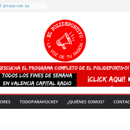
7 arrasa con su
: éxito en la primera
n más de 500
 en casa su pase a
del EuroHockey Sub-21
ategorías
ación, más talento y
así concluyen los
tivos TRICV 2025-2026
valenciano arrasa en el
 de España sub20
 CAMPEONA del mundo
 vez!
DORES
TODOPARAHOCKEY
¿QUIÉNES SOMOS?
CONTAC