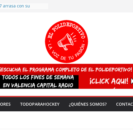
7 arrasa con su
: éxito en la primera
n más de 500
 en casa su pase a
del EuroHockey Sub-21
ategorías
ación, más talento y
así concluyen los
tivos TRICV 2025-2026
valenciano arrasa en el
 de España sub20
 CAMPEONA del mundo
 vez!
DORES
TODOPARAHOCKEY
¿QUIÉNES SOMOS?
CONTAC