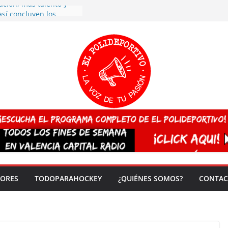
ación, más talento y
así concluyen los
tivos TRICV 2025-2026
valenciano arrasa en el
 de España sub20
 CAMPEONA del mundo
 vez!
7 arrasa con su
: éxito en la primera
n más de 500
 en casa su pase a
del EuroHockey Sub-21
ategorías
DORES
TODOPARAHOCKEY
¿QUIÉNES SOMOS?
CONTAC