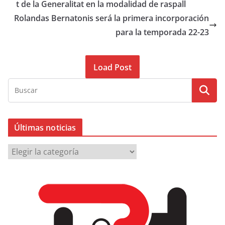
t de la Generalitat en la modalidad de raspall
Rolandas Bernatonis será la primera incorporación
para la temporada 22-23
Load Post
Últimas noticias
Ú
l
t
i
m
a