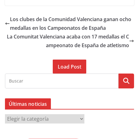
Los clubes de la Comunidad Valenciana ganan ocho
medallas en los Campeonatos de España
La Comunitat Valenciana acaba con 17 medallas el C
ampeonato de España de atletismo
Load Post
Últimas noticias
Ú
l
t