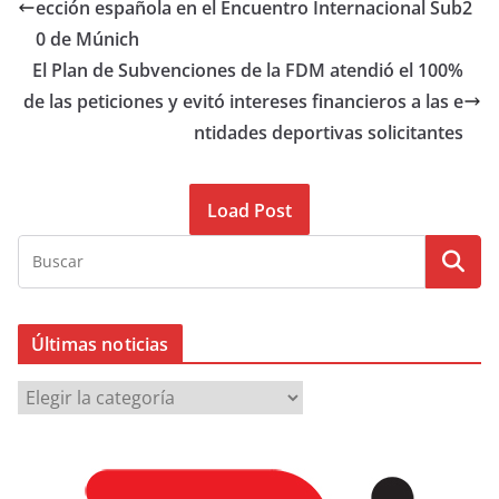
ección española en el Encuentro Internacional Sub2
0 de Múnich
El Plan de Subvenciones de la FDM atendió el 100%
de las peticiones y evitó intereses financieros a las e
ntidades deportivas solicitantes
Load Post
Últimas noticias
Ú
l
t
i