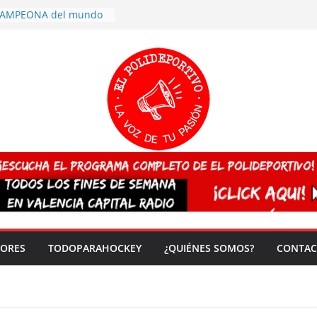
 CAMPEONA del mundo
 vez!
7 arrasa con su
: éxito en la primera
n más de 500
 en casa su pase a
del EuroHockey Sub-21
ategorías
ación, más talento y
así concluyen los
tivos TRICV 2025-2026
valenciano arrasa en el
 de España sub20
DORES
TODOPARAHOCKEY
¿QUIÉNES SOMOS?
CONTAC