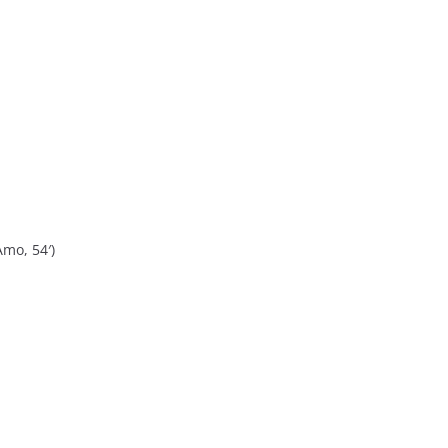
Amo, 54′)