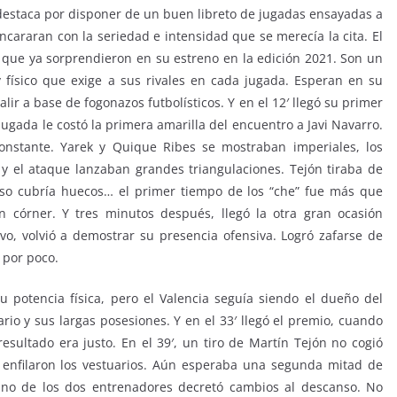
destaca por disponer de un buen libreto de jugadas ensayadas a
encararan con la seriedad e intensidad que se merecía la cita. El
la que ya sorprendieron en su estreno en la edición 2021. Son un
 físico que exige a sus rivales en cada jugada. Esperan en su
ir a base de fogonazos futbolísticos. Y en el 12′ llegó su primer
jugada le costó la primera amarilla del encuentro a Javi Navarro.
onstante. Yarek y Quique Ribes se mostraban imperiales, los
 y el ataque lanzaban grandes triangulaciones. Tejón tiraba de
ueso cubría huecos… el primer tiempo de los “che” fue más que
n córner. Y tres minutos después, llegó la otra gran ocasión
vo, volvió a demostrar su presencia ofensiva. Logró zafarse de
 por poco.
 potencia física, pero el Valencia seguía siendo el dueño del
io y sus largas posesiones. Y en el 33′ llegó el premio, cuando
esultado era justo. En el 39′, un tiro de Martín Tejón no cogió
 enfilaron los vestuarios. Aún esperaba una segunda mitad de
guno de los dos entrenadores decretó cambios al descanso. No