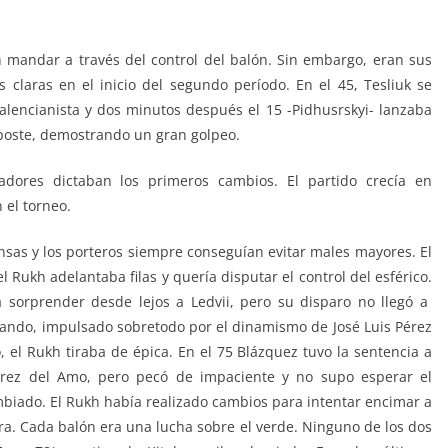
n mandar a través del control del balón. Sin embargo, eran sus
 claras en el inicio del segundo período. En el 45, Tesliuk se
lencianista y dos minutos después el 15 -Pidhusrskyi- lanzaba
 poste, demostrando un gran golpeo.
adores dictaban los primeros cambios. El partido crecía en
 el torneo.
nsas y los porteros siempre conseguían evitar males mayores. El
 Rukh adelantaba filas y quería disputar el control del esférico.
a sorprender desde lejos a Ledvii, pero su disparo no llegó a
entando, impulsado sobretodo por el dinamismo de José Luis Pérez
, el Rukh tiraba de épica. En el 75 Blázquez tuvo la sentencia a
érez del Amo, pero pecó de impaciente y no supo esperar el
iado. El Rukh había realizado cambios para intentar encimar a
ntra. Cada balón era una lucha sobre el verde. Ninguno de los dos