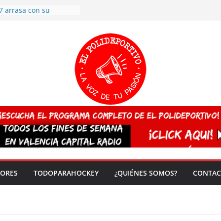
7 arrasa con su
: éxito en la primera
n más de 500
 en casa su pase a
del EuroHockey Sub-21
ategorías
ación, más talento y
así concluyen los
tivos TRICV 2025-2026
valenciano arrasa en el
 de España sub20
 CAMPEONA del mundo
 vez!
DORES
TODOPARAHOCKEY
¿QUIÉNES SOMOS?
CONTAC