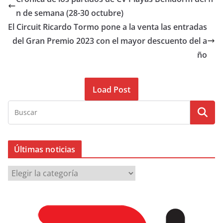
n de semana (28-30 octubre)
El Circuit Ricardo Tormo pone a la venta las entradas
del Gran Premio 2023 con el mayor descuento del a
ño
Load Post
Últimas noticias
Ú
l
t
i
m