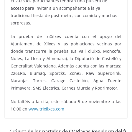
El 2023 los participantes tendrán una pulsera de
acceso para invitar a un acompañante a la ya
tradicional fiesta de post-meta , con comida y muchas
sorpresas.
La prueba de triXilxes cuenta con el apoyo del
Ajuntament de Xilxes y las poblaciones vecinas por
donde transcurre la prueba (La Vall d’Uixó, Moncofa,
Nules, La Llosa y Almenara), la Diputació de Castelló y
Generalitat Valenciana. Además cuenta con las marcas:
226ERS, Blumaq, Sporcks, Zone3, Raw SuperDrink,
Naranjas Torres, Garage Castellón, Agua Fuente
Primavera, SMS Electrics, Carnes Murcia y Rodrimotor.
No faltéis a la cita, este sábado 5 de noviembre a las
16:00 en
www.trixilxes.com
Crónica de los partidos de CV Playas Benidorm del fi