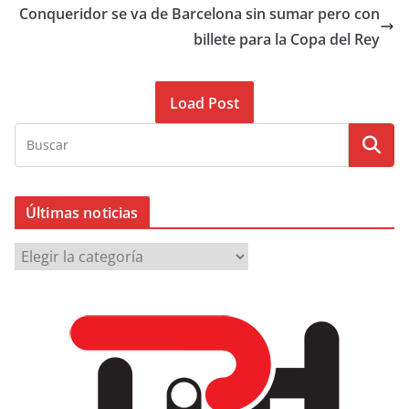
Conqueridor se va de Barcelona sin sumar pero con
billete para la Copa del Rey
Load Post
Últimas noticias
Ú
l
t
i
m
a
s