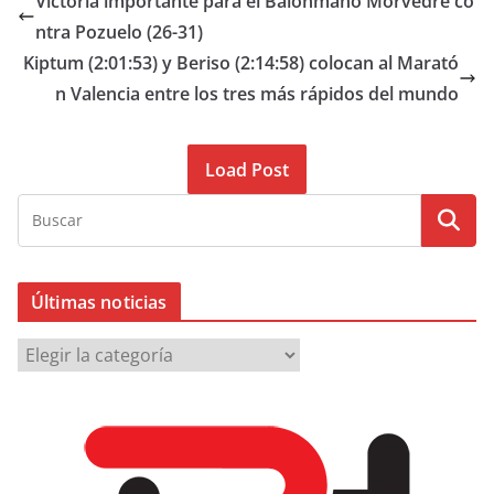
Victoria importante para el Balonmano Morvedre co
ntra Pozuelo (26-31)
Kiptum (2:01:53) y Beriso (2:14:58) colocan al Marató
n Valencia entre los tres más rápidos del mundo
Load Post
Últimas noticias
Ú
l
t
i
m
a