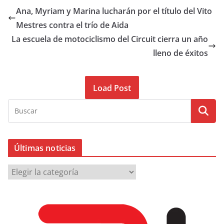
Ana, Myriam y Marina lucharán por el título del Vito
Mestres contra el trío de Aida
La escuela de motociclismo del Circuit cierra un año
lleno de éxitos
Load Post
Últimas noticias
Ú
l
t
i
m