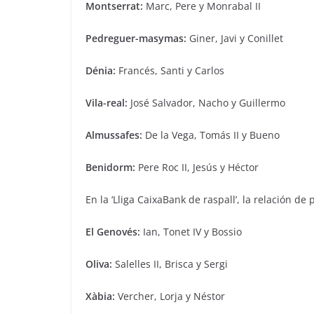
Montserrat:
Marc, Pere y Monrabal II
Pedreguer-masymas:
Giner, Javi y Conillet
Dénia:
Francés, Santi y Carlos
Vila-real:
José Salvador, Nacho y Guillermo
Almussafes:
De la Vega, Tomás II y Bueno
Benidorm:
Pere Roc II, Jesús y Héctor
En la ‘Lliga CaixaBank de raspall’, la relación de
El Genovés:
Ian, Tonet IV y Bossio
Oliva:
Salelles II, Brisca y Sergi
Xàbia:
Vercher, Lorja y Néstor