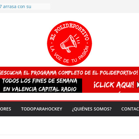
7 arrasa con su
: éxito en la primera
n más de 500
 en casa su pase a
del EuroHockey Sub-21
ategorías
ación, más talento y
así concluyen los
tivos TRICV 2025-2026
valenciano arrasa en el
 de España sub20
 CAMPEONA del mundo
 vez!
DORES
TODOPARAHOCKEY
¿QUIÉNES SOMOS?
CONTAC