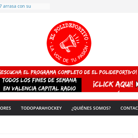
7 arrasa con su
: éxito en la primera
n más de 500
 en casa su pase a
del EuroHockey Sub-21
ategorías
ación, más talento y
así concluyen los
tivos TRICV 2025-2026
valenciano arrasa en el
 de España sub20
 CAMPEONA del mundo
 vez!
DORES
TODOPARAHOCKEY
¿QUIÉNES SOMOS?
CONTAC