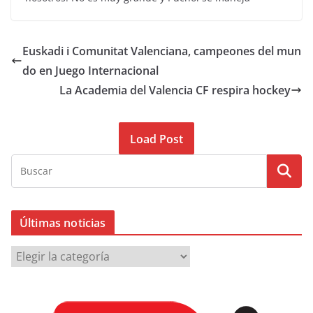
Euskadi i Comunitat Valenciana, campeones del mun
do en Juego Internacional
La Academia del Valencia CF respira hockey
Load Post
Últimas noticias
Ú
l
t
i