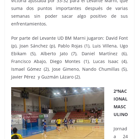
victoria ajustada por 33-32 para el Levante Marni, que
suma dos puntos importantes después de varias
semanas sin poder sacar algo positivo de sus
enfrentamientos.
Por parte del Levante UD BM Marni jugaron: David Font
(p), Joan Sánchez (p), Pablo Rojas (1), Luis Villena, Ugo
Ebikam (5), Alberto Jato (7), Daniel Martínez (6),
Francisco Abajo, Diego Montes (1), Lucas Isaac (4),
Ismael Gómez (2), Jose Gimeno, Nando Chumillas (5),
Javier Pérez y Guzmán Lázaro (2).
2ªNAC
IONAL
MASC
ULINO
Jornad
a 24