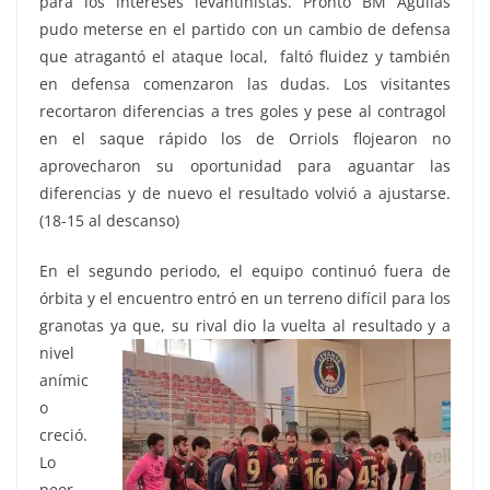
para los intereses levantinistas. Pronto BM Águilas
pudo meterse en el partido con un cambio de defensa
que atragantó el ataque local, faltó fluidez y también
en defensa comenzaron las dudas. Los visitantes
recortaron diferencias a tres goles y pese al contragol
en el saque rápido los de Orriols flojearon no
aprovecharon su oportunidad para aguantar las
diferencias y de nuevo el resultado volvió a ajustarse.
(18-15 al descanso)
En el segundo periodo, el equipo continuó fuera de
órbita y el encuentro entró en un terreno difícil para los
granotas
ya que, su rival dio la vuelta al resultado y a
nivel
anímic
o
creció.
Lo
peor