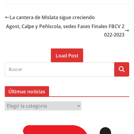
La cantera de Mislata sigue creciendo
Agost, Calpe y Peñíscola, sedes Fases Finales FBCV 2
022-2023
Load Post
Últimas noticias
Ú
l
t
i