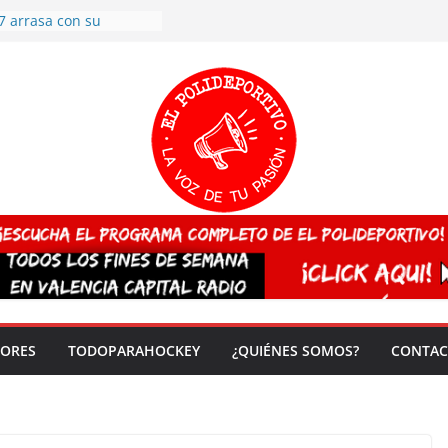
7 arrasa con su
: éxito en la primera
n más de 500
 en casa su pase a
del EuroHockey Sub-21
ategorías
ación, más talento y
así concluyen los
tivos TRICV 2025-2026
valenciano arrasa en el
 de España sub20
 CAMPEONA del mundo
 vez!
DORES
TODOPARAHOCKEY
¿QUIÉNES SOMOS?
CONTAC