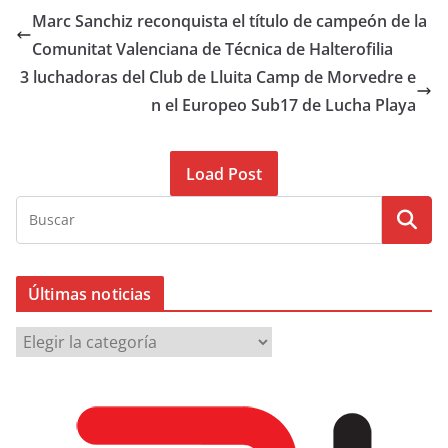
Marc Sanchiz reconquista el título de campeón de la
Comunitat Valenciana de Técnica de Halterofilia
3 luchadoras del Club de Lluita Camp de Morvedre e
n el Europeo Sub17 de Lucha Playa
Load Post
Últimas noticias
Ú
l
t
i
m