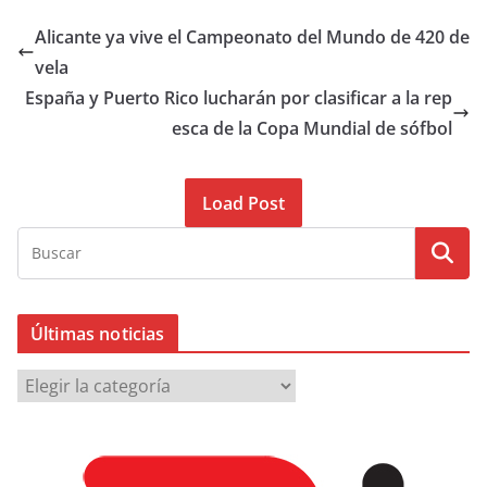
Alicante ya vive el Campeonato del Mundo de 420 de
vela
España y Puerto Rico lucharán por clasificar a la rep
esca de la Copa Mundial de sófbol
Load Post
Últimas noticias
Ú
l
t
i