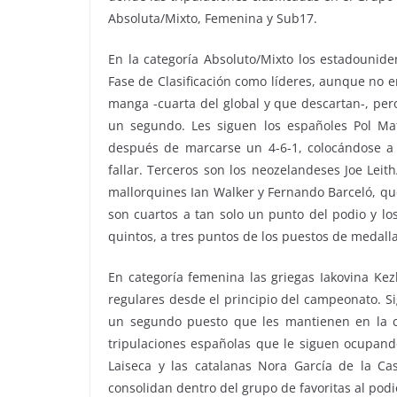
Absoluta/Mixto, Femenina y Sub17.
En la categoría Absoluto/Mixto los estadounide
Fase de Clasificación como líderes, aunque no 
manga -cuarta del global y que descartan-, per
un segundo. Les siguen los españoles Pol M
después de marcarse un 4-6-1, colocándose a
fallar. Terceros son los neozelandeses Joe Leith
mallorquines Ian Walker y Fernando Barceló, que
son cuartos a tan solo un punto del podio y lo
quintos, a tres puntos de los puestos de medalla
En categoría femenina las griegas Iakovina Ke
regulares desde el principio del campeonato. S
un segundo puesto que les mantienen en la c
tripulaciones españolas que le siguen ocupando
Laiseca y las catalanas Nora García de la C
consolidan dentro del grupo de favoritas al podio