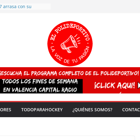
7 arrasa con su
: éxito en la primera
n más de 500
 en casa su pase a
del EuroHockey Sub-21
ategorías
ación, más talento y
así concluyen los
tivos TRICV 2025-2026
valenciano arrasa en el
 de España sub20
 CAMPEONA del mundo
 vez!
DORES
TODOPARAHOCKEY
¿QUIÉNES SOMOS?
CONTAC