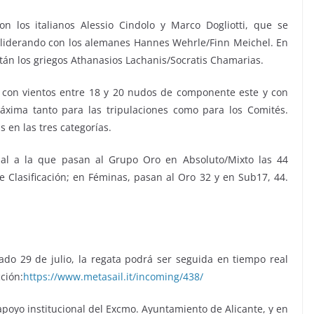
 los italianos Alessio Cindolo y Marco Dogliotti, que se
liderando con los alemanes Hannes Wehrle/Finn Meichel. En
stán los griegos Athanasios Lachanis/Socratis Chamarias.
 con vientos entre 18 y 20 nudos de componente este y con
áxima tanto para las tripulaciones como para los Comités.
en las tres categorías.
nal a la que pasan al Grupo Oro en Absoluto/Mixto las 44
de Clasificación; en Féminas, pasan al Oro 32 y en Sub17, 44.
bado 29 de julio, la regata podrá ser seguida en tiempo real
ción:
https://www.metasail.it/
incoming/438/
oyo institucional del Excmo. Ayuntamiento de Alicante, y en