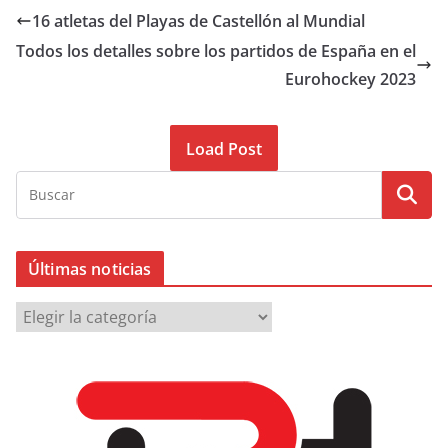
16 atletas del Playas de Castellón al Mundial
Todos los detalles sobre los partidos de España en el
Eurohockey 2023
Load Post
Últimas noticias
Ú
l
t
i
m
a