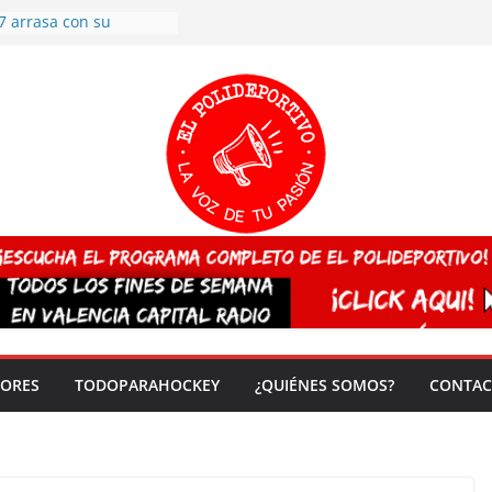
7 arrasa con su
: éxito en la primera
n más de 500
 en casa su pase a
del EuroHockey Sub-21
ategorías
ación, más talento y
así concluyen los
tivos TRICV 2025-2026
valenciano arrasa en el
 de España sub20
 CAMPEONA del mundo
 vez!
DORES
TODOPARAHOCKEY
¿QUIÉNES SOMOS?
CONTAC