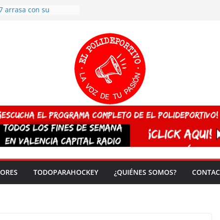
7 arrasa con su
: éxito en la primera
n más de 500
 en casa su pase a
del EuroHockey Sub-21
ategorías
ación, más talento y
así concluyen los
tivos TRICV 2025-2026
valenciano arrasa en el
 de España sub20
 CAMPEONA del mundo
 vez!
DORES
TODOPARAHOCKEY
¿QUIÉNES SOMOS?
CONTAC