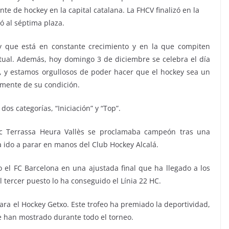
e de hockey en la capital catalana. La FHCV finalizó en la
ó al séptima plaza.
ey que está en constante crecimiento y en la que compiten
tual. Además, hoy domingo 3 de diciembre se celebra el día
, y estamos orgullosos de poder hacer que el hockey sea un
emente de su condición.
dos categorías, “Iniciación” y “Top”.
ètic Terrassa Heura Vallès se proclamaba campeón tras una
a ido a parar en manos del Club Hockey Alcalá.
o el FC Barcelona en una ajustada final que ha llegado a los
l tercer puesto lo ha conseguido el Línia 22 HC.
ara el Hockey Getxo. Este trofeo ha premiado la deportividad,
e han mostrado durante todo el torneo.