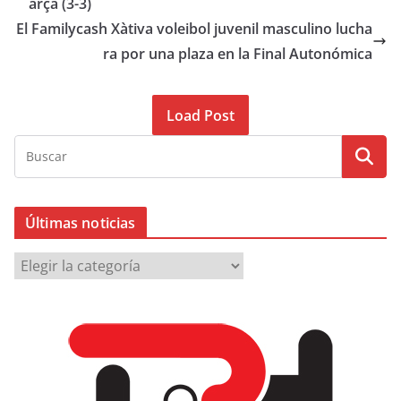
arça (3-3)
El Familycash Xàtiva voleibol juvenil masculino lucha
ra por una plaza en la Final Autonómica
Load Post
Últimas noticias
Ú
l
t
i
m
a
s