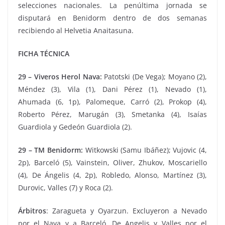
selecciones nacionales. La penúltima jornada se
disputará en Benidorm dentro de dos semanas
recibiendo al Helvetia Anaitasuna.
FICHA TÉCNICA
29 – Viveros Herol Nava:
Patotski (De Vega); Moyano (2),
Méndez (3), Vila (1), Dani Pérez (1), Nevado (1),
Ahumada (6, 1p), Palomeque, Carró (2), Prokop (4),
Roberto Pérez, Marugán (3), Smetanka (4), Isaías
Guardiola y Gedeón Guardiola (2).
29 – TM Benidorm:
Witkowski (Samu Ibáñez); Vujovic (4,
2p), Barceló (5), Vainstein, Oliver, Zhukov, Moscariello
(4), De Ángelis (4, 2p), Robledo, Alonso, Martínez (3),
Durovic, Valles (7) y Roca (2).
Árbitros
: Zaragueta y Oyarzun. Excluyeron a Nevado
por el Nava y a Barceló, De Angelis y Valles por el