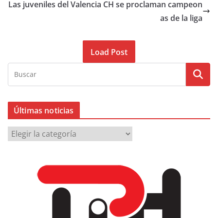
Las juveniles del Valencia CH se proclaman campeon
as de la liga
Load Post
Últimas noticias
Ú
l
t
i
m
a
s
n