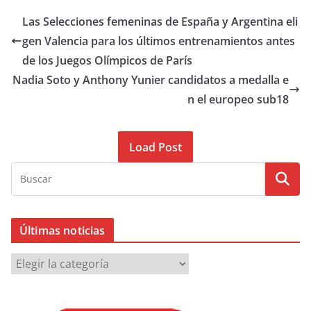
Las Selecciones femeninas de España y Argentina eli
gen Valencia para los últimos entrenamientos antes
de los Juegos Olímpicos de París
Nadia Soto y Anthony Yunier candidatos a medalla e
n el europeo sub18
Load Post
Últimas noticias
Ú
l
t