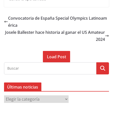
Convocatoria de España Special Olympics Latinoam
érica
Josele Ballester hace historia al ganar el US Amateur
2024
Load Post
Últimas noticias
Ú
l
t