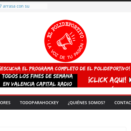
 CAMPEONA del mundo
 vez!
7 arrasa con su
: éxito en la primera
n más de 500
 en casa su pase a
del EuroHockey Sub-21
ategorías
ación, más talento y
así concluyen los
tivos TRICV 2025-2026
valenciano arrasa en el
 de España sub20
DORES
TODOPARAHOCKEY
¿QUIÉNES SOMOS?
CONTAC