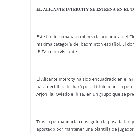
𝐄𝐋 𝐀𝐋𝐈𝐂𝐀𝐍𝐓𝐄 𝐈𝐍𝐓𝐄𝐑𝐂𝐈𝐓𝐘 𝐒𝐄 𝐄𝐒𝐓𝐑𝐄𝐍𝐀 𝐄𝐍 𝐄𝐋 𝐓
Este fin de semana comienza la andadura del Clu
máxima categoría del bádminton español. El domi
IBIZA como visitante.
El Alicante Intercity ha sido encuadrado en el G
para decidir si luchará por el título o por la pe
Arjonilla, Oviedo e Ibiza, en un grupo que se pre
Tras la permanencia conseguida la pasada tempor
apostado por mantener una plantilla de jugadores