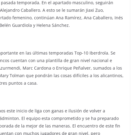
a pasada temporada. En el apartado masculino, seguirán
Alejandro Caballero. A esto se le sumarán Jiaxi Zuo,
artado femenino, continúan Ana Ramírez, Ana Caballero, Inés
 Belén Guardiola y Helena Sánchez.
importante en las últimas temporadas Top-10 Iberdrola. Se
ncos cuentan con una plantilla de gran nivel nacional e
 Azurmendi, Marc Cardona o Enrique Peñalver, sumados a los
Mary Tolman que pondrán las cosas difíciles a los alicantinos,
tres puntos a casa.
 este inicio de liga con ganas e ilusión de volver a
bádminton. El equipo esta comprometido y se ha preparado
orada de la mejor de las maneras. El encuentro de este fin
cuentan con muchos jugadores de gran nivel, pero