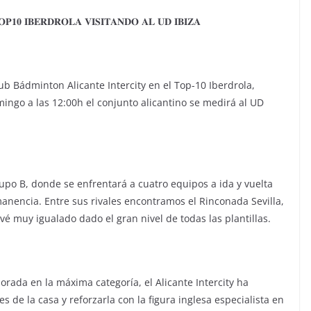
𝐏𝟏𝟎 𝐈𝐁𝐄𝐑𝐃𝐑𝐎𝐋𝐀 𝐕𝐈𝐒𝐈𝐓𝐀𝐍𝐃𝐎 𝐀𝐋 𝐔𝐃 𝐈𝐁𝐈𝐙𝐀
b Bádminton Alicante Intercity en el Top-10 Iberdrola,
ngo a las 12:00h el conjunto alicantino se medirá al UD
rupo B, donde se enfrentará a cuatro equipos a ida y vuelta
rmanencia. Entre sus rivales encontramos el Rinconada Sevilla,
vé muy igualado dado el gran nivel de todas las plantillas.
ada en la máxima categoría, el Alicante Intercity ha
 de la casa y reforzarla con la figura inglesa especialista en