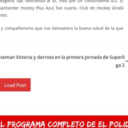
ategoría
Top,
venciendo al RC Polo por un contundente 4-0. El
antander Hockey Plus Azul fue cuarto, Club de Hockey Alcalá
xto.
d y compañerismo que nos demuestra la buena salud de la que
e seman
Victoria y derrota en la primera jornada de Superli
ga 2
Load Post