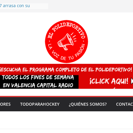
7 arrasa con su
: éxito en la primera
n más de 500
 en casa su pase a
del EuroHockey Sub-21
ategorías
ación, más talento y
así concluyen los
tivos TRICV 2025-2026
valenciano arrasa en el
 de España sub20
 CAMPEONA del mundo
 vez!
DORES
TODOPARAHOCKEY
¿QUIÉNES SOMOS?
CONTAC