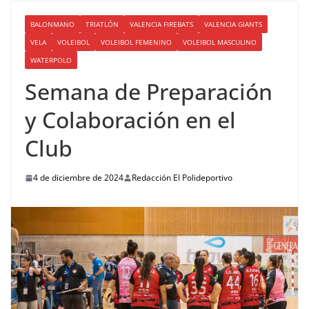
BALONMANO
TRIATLÓN
VALENCIA FIREBATS
VALENCIA GIANTS
VELA
VOLEIBOL
VOLEIBOL FEMENINO
VOLEIBOL MASCULINO
WATERPOLO
Semana de Preparación
y Colaboración en el
Club
4 de diciembre de 2024
Redacción El Polideportivo