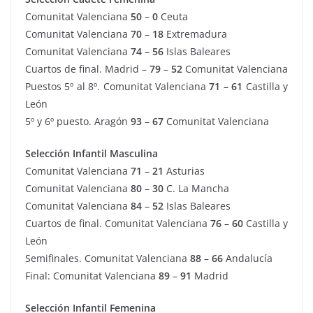
Comunitat Valenciana
50
–
0
Ceuta
Comunitat Valenciana
70
–
18
Extremadura
Comunitat Valenciana
74
–
56
Islas Baleares
Cuartos de final. Madrid –
79
–
52
Comunitat Valenciana
Puestos 5º al 8º. Comunitat Valenciana
71
–
61
Castilla y
León
5º y 6º puesto. Aragón
93
–
67
Comunitat Valenciana
Selección Infantil Masculina
Comunitat Valenciana
71
–
21
Asturias
Comunitat Valenciana
80
–
30
C. La Mancha
Comunitat Valenciana
84
–
52
Islas Baleares
Cuartos de final. Comunitat Valenciana
76
–
60
Castilla y
León
Semifinales. Comunitat Valenciana
88
–
66
Andalucía
Final: Comunitat Valenciana
89
–
91
Madrid
Selección Infantil Femenina