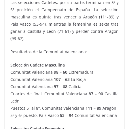
Las selecciones Cadetes, por su parte, terminan en 5ª y
6ª posición el Campeonato de España. La selección
masculina es quinta tras vencer a Aragón (111-89) y
País Vasco (53-94), mientras la femenina es sexta tras
ganar a Castilla y León (71-61) y perder contra Aragón
(93-67).
Resultados de la Comunitat Valenciana:
Selección Cadete Masculina
Comunitat Valenciana
98
–
60
Extremadura
Comunitat Valenciana
107
–
63
La Rioja
Comunitat Valenciana
97
–
68
Galicia
Cuartos de final. Comunitat Valenciana
87
–
90
Castilla
León
Puestos 5º al 8º. Comunitat Valenciana
111
–
89
Aragón
5º y 6º puesto. País Vasco
53
–
94
Comunitat Valenciana
Selección Cadete Femenina