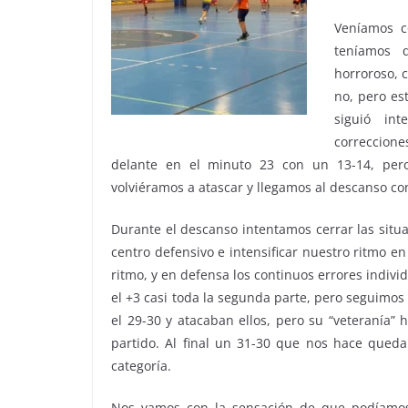
Veníamos co
teníamos 
horroroso, 
no, pero est
siguió in
correccion
delante en el minuto 23 con un 13-14, pero
volviéramos a atascar y llegamos al descanso co
Durante el descanso intentamos cerrar las situ
centro defensivo e intensificar nuestro ritmo 
ritmo, y en defensa los continuos errores indiv
el +3 casi toda la segunda parte, pero seguimos 
el 29-30 y atacaban ellos, pero su “veteranía”
partido. Al final un 31-30 que nos hace quedar
categoría.
Nos vamos con la sensación de que podíamos