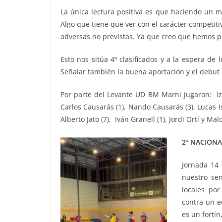
La única lectura positiva es que haciendo un m
Algo que tiene que ver con el carácter competit
adversas no previstas. Ya que creo que hemos p
Esto nos sitúa 4º clasificados y a la espera de
Señalar también la buena aportación y el debut d
Por parte del Levante UD BM Marni jugaron: Izan 
Carlos Causarás (1), Nando Causarás (3), Lucas Is
Alberto Jato (7), Iván Granell (1), Jordi Ortí y Mal
2ª NACION
Jornada 14
nuestro sen
locales po
contra un e
es un fortín