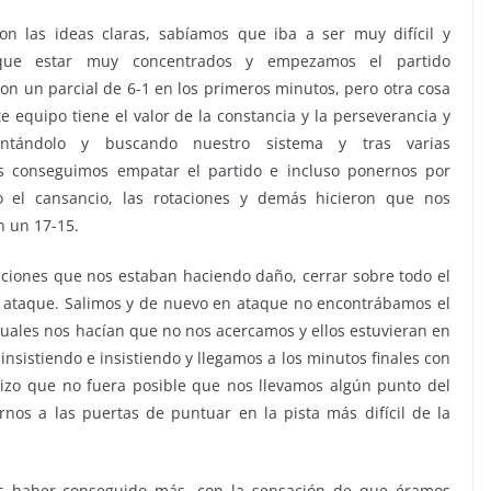
n las ideas claras, sabíamos que iba a ser muy difícil y
que estar muy concentrados y empezamos el partido
con un parcial de 6-1 en los primeros minutos, pero otra cosa
e equipo tiene el valor de la constancia y la perseverancia y
tentándolo y buscando nuestro sistema y tras varias
es conseguimos empatar el partido e incluso ponernos por
 el cansancio, las rotaciones y demás hicieron que nos
n un 17-15.
aciones que nos estaban haciendo daño, cerrar sobre todo el
en ataque. Salimos y de nuevo en ataque no encontrábamos el
iduales nos hacían que no nos acercamos y ellos estuvieran en
insistiendo e insistiendo y llegamos a los minutos finales con
 hizo que no fuera posible que nos llevamos algún punto del
nos a las puertas de puntuar en la pista más difícil de la
 haber conseguido más, con la sensación de que éramos