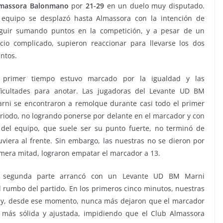
massora Balonmano
por
21-29
en un duelo muy disputado.
 equipo se desplazó hasta Almassora con la intención de
guir sumando puntos en la competición, y a pesar de un
icio complicado, supieron reaccionar para llevarse los dos
ntos.
 primer tiempo estuvo marcado por la igualdad y las
ficultades para anotar. Las jugadoras del Levante UD BM
rni se encontraron a remolque durante casi todo el primer
riodo, no logrando ponerse por delante en el marcador y con
 del equipo, que suele ser su punto fuerte, no terminó de
uviera al frente. Sin embargo, las nuestras no se dieron por
rimera mitad, lograron empatar el marcador a 13.
La segunda parte arrancó con un Levante UD BM Marni
rumbo del partido. En los primeros cinco minutos, nuestras
e y, desde ese momento, nunca más dejaron que el marcador
 más sólida y ajustada, impidiendo que el Club Almassora