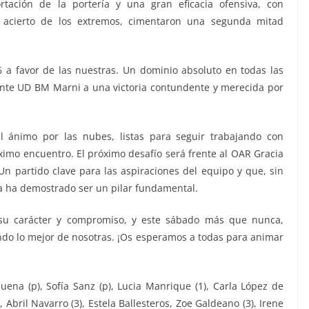
rtación de la portería y una gran eficacia ofensiva, con
l acierto de los extremos, cimentaron una segunda mitad
6 a favor de las nuestras. Un dominio absoluto en todas las
evante UD BM Marni a una victoria contundente y merecida por
el ánimo por las nubes, listas para seguir trabajando con
ximo encuentro. El próximo desafío será frente al OAR Gracia
 Un partido clave para las aspiraciones del equipo y que, sin
ya ha demostrado ser un pilar fundamental.
u carácter y compromiso, y este sábado más que nunca,
ando lo mejor de nosotras. ¡Os esperamos a todas para animar
ena (p), Sofía Sanz (p), Lucia Manrique (1), Carla López de
, Abril Navarro (3), Estela Ballesteros, Zoe Galdeano (3), Irene