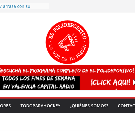
7 arrasa con su
: éxito en la primera
n más de 500
 en casa su pase a
del EuroHockey Sub-21
ategorías
ación, más talento y
así concluyen los
tivos TRICV 2025-2026
valenciano arrasa en el
 de España sub20
 CAMPEONA del mundo
 vez!
DORES
TODOPARAHOCKEY
¿QUIÉNES SOMOS?
CONTAC