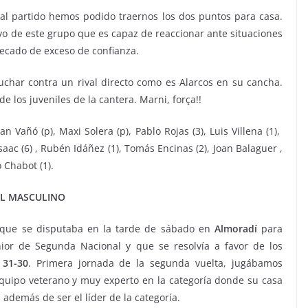
al partido hemos podido traernos los dos puntos para casa.
ivo de este grupo que es capaz de reaccionar ante situaciones
ecado de exceso de confianza.
 luchar contra un rival directo como es Alarcos en su cancha.
e los juveniles de la cantera. Marni, força!!
Vañó (p), Maxi Solera (p), Pablo Rojas (3), Luis Villena (1),
aac (6) , Rubén Idáñez (1), Tomás Encinas (2), Joan Balaguer ,
o Chabot (1).
AL MASCULINO
 que se disputaba en la tarde de sábado en
Almoradí
para
ior de Segunda Nacional y que se resolvía a favor de los
r
31-30
. Primera jornada de la segunda vuelta, jugábamos
quipo veterano y muy experto en la categoría donde su casa
, además de ser el líder de la categoría.