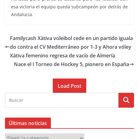
esa victoria el equipo queda subcampeón por detrás de
Andalucia.
Familycash Xàtiva voleibol cede en un partido iguala
do contra el CV Mediterráneo por 1-3 y Ahora vóley
Xàtiva femenino regresa de vacío de Almería
Nace el I Torneo de Hockey 5, pionero en España
Load Post
Últimas noticias
Ú