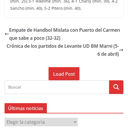
(min. 25) 3-1 Rikelme (min. 36), 4-1 Charly (min. 39), 4-2
Sancho (min. 40), 5-2 Pitero (min. 40).
Empate de Handbol Mislata con Puerto del Carmen
que sabe a poco (32-32)
Crónica de los partidos de Levante UD BM Marni (5-
6 de abril)
Load Post
Últimas noticias
Ú