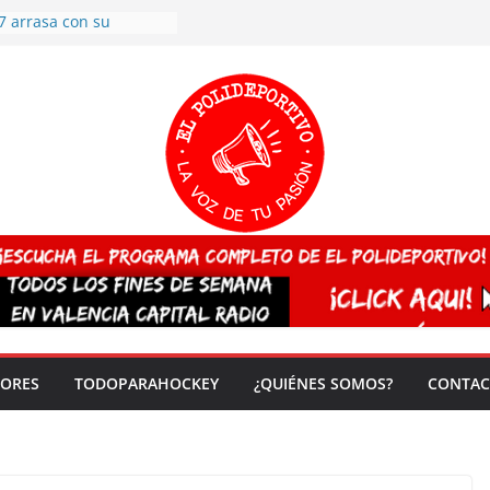
7 arrasa con su
: éxito en la primera
n más de 500
 en casa su pase a
del EuroHockey Sub-21
ategorías
ación, más talento y
así concluyen los
tivos TRICV 2025-2026
valenciano arrasa en el
 de España sub20
 CAMPEONA del mundo
 vez!
DORES
TODOPARAHOCKEY
¿QUIÉNES SOMOS?
CONTAC