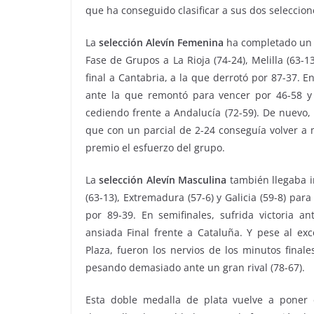
que ha conseguido clasificar a sus dos seleccione
La
selección Alevín Femenina
ha completado un 
Fase de Grupos a La Rioja (74-24), Melilla (63-
final a Cantabria, a la que derrotó por 87-37. 
ante la que remontó para vencer por 46-58 y
cediendo frente a Andalucía (72-59). De nuevo, 
que con un parcial de 2-24 conseguía volver a 
premio el esfuerzo del grupo.
La
selección Alevín Masculina
también llegaba im
(63-13), Extremadura (57-6) y Galicia (59-8) par
por 89-39. En semifinales, sufrida victoria a
ansiada Final frente a Cataluña. Y pese al ex
Plaza, fueron los nervios de los minutos finale
pesando demasiado ante un gran rival (78-67).
Esta doble medalla de plata vuelve a poner