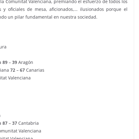
 la Comunitat Valenciana, premiando el esfuerzo de todos los
s y oficiales de mesa, aficionados,… ilusionados porque el
endo un pilar fundamental en nuestra sociedad.
ura
na
89
–
39
Aragón
ciana
72
–
67
Canarias
tat Valenciana
a
na
87
–
37
Cantabria
munitat Valenciana
itat Valenciana