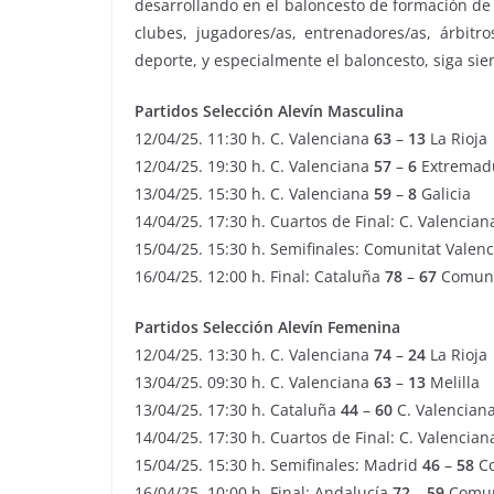
desarrollando en el baloncesto de formación de
clubes, jugadores/as, entrenadores/as, árbitro
deporte, y especialmente el baloncesto, siga si
Partidos Selección Alevín Masculina
12/04/25. 11:30 h. C. Valenciana
63
–
13
La Rioja
12/04/25. 19:30 h. C. Valenciana
57
–
6
Extremad
13/04/25. 15:30 h. C. Valenciana
59
–
8
Galicia
14/04/25. 17:30 h. Cuartos de Final: C. Valencia
15/04/25. 15:30 h. Semifinales: Comunitat Valen
16/04/25. 12:00 h. Final: Cataluña
78
–
67
Comuni
Partidos Selección Alevín Femenina
12/04/25. 13:30 h. C. Valenciana
74
–
24
La Rioja
13/04/25. 09:30 h. C. Valenciana
63
–
13
Melilla
13/04/25. 17:30 h. Cataluña
44
–
60
C. Valencian
14/04/25. 17:30 h. Cuartos de Final: C. Valencia
15/04/25. 15:30 h. Semifinales: Madrid
46
–
58
Co
16/04/25. 10:00 h. Final: Andalucía
72
–
59
Comun