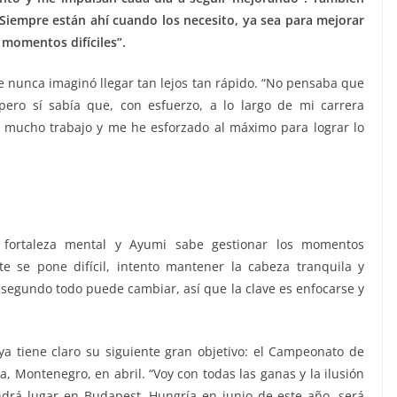
Siempre están ahí cuando los necesito, ya sea para mejorar
 momentos difíciles”.
e nunca imaginó llegar tan lejos tan rápido. “No pensaba que
pero sí sabía que, con esfuerzo, a lo largo de mi carrera
o mucho trabajo y me he esforzado al máximo para lograr lo
fortaleza mental y Ayumi sabe gestionar los momentos
 se pone difícil, intento mantener la cabeza tranquila y
segundo todo puede cambiar, así que la clave es enfocarse y
ya tiene claro su siguiente gran objetivo: el Campeonato de
, Montenegro, en abril. “Voy con todas las ganas y la ilusión
ndrá lugar en Budapest, Hungría en junio de este año, será