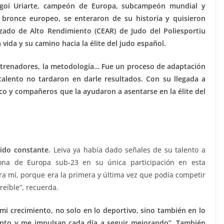
goi Uriarte, campeón de Europa, subcampeón mundial y
 bronce europeo, se enteraron de su historia y quisieron
izado de Alto Rendimiento (CEAR) de Judo del Poliesportiu
vida y su camino hacia la élite del judo español.
entrenadores, la metodología… Fue un proceso de adaptación
talento no tardaron en darle resultados. Con su llegada a
co y compañeros que la ayudaron a asentarse en la élite del
sido constante.
Leiva ya había dado señales de su talento a
na de Europa sub-23 en su única participación en esta
ra mí, porque era la primera y última vez que podía competir
reíble”, recuerda.
i crecimiento, no solo en lo deportivo, sino también en lo
nto y me impulsan cada día a seguir mejorando”. También