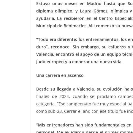
Estuvo unos meses en Madrid hasta que Su
diploma olímpico, y Laura Gómez, olímpica y
ayudarla. La recibieron en el Centro Especial
Municipal de Benimaclet. Allí comenzó su nueva 
“Todo era diferente: los entrenamientos, los 
duro”, reconoce. Sin embargo, su esfuerzo y 
Valencia, encontró el apoyo de un equipo técni
judo europeo y a empezar una nueva vida.
Una carrera en ascenso
Desde su llegada a Valencia, su evolución ha 
finales de 2024, cuando se proclamó campeo
categoría. “Ese campeonato fue muy especial pa
como sub-23. Cerrar el año con ese título fue inc
“Mis entrenadores han sido fundamentales en m
personal. Me ayudaron desde el primer mome