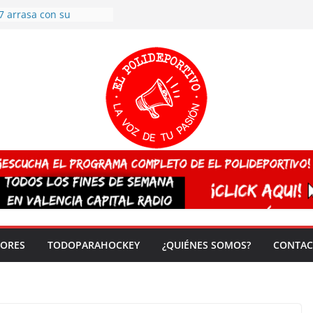
7 arrasa con su
: éxito en la primera
n más de 500
 en casa su pase a
del EuroHockey Sub-21
ategorías
ación, más talento y
así concluyen los
tivos TRICV 2025-2026
valenciano arrasa en el
 de España sub20
 CAMPEONA del mundo
 vez!
DORES
TODOPARAHOCKEY
¿QUIÉNES SOMOS?
CONTAC