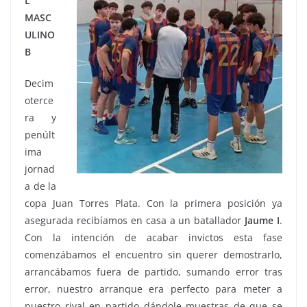
L
MASC
ULINO
B
Decim
oterce
ra y
penúlt
ima
jornad
a de la
copa Juan Torres Plata. Con la primera posición ya
asegurada recibíamos en casa a un batallador
Jaume I
.
Con la intención de acabar invictos esta fase
comenzábamos el encuentro sin querer demostrarlo,
arrancábamos fuera de partido, sumando error tras
error, nuestro arranque era perfecto para meter a
nuestro rival en partido dándole muestras de que se