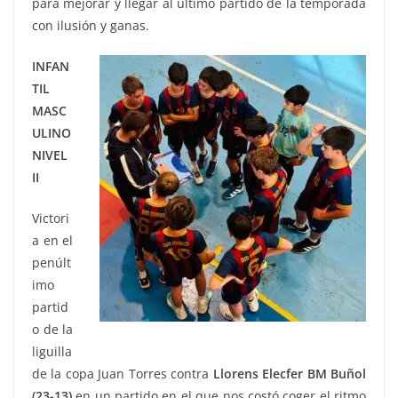
para mejorar y llegar al último partido de la temporada
con ilusión y ganas.
INFAN
TIL
MASC
ULINO
NIVEL
II
Victori
a en el
penúlt
imo
partid
o de la
liguilla
de la copa Juan Torres contra
Llorens Elecfer BM Buñol
(23-13)
en un partido en el que nos costó coger el ritmo