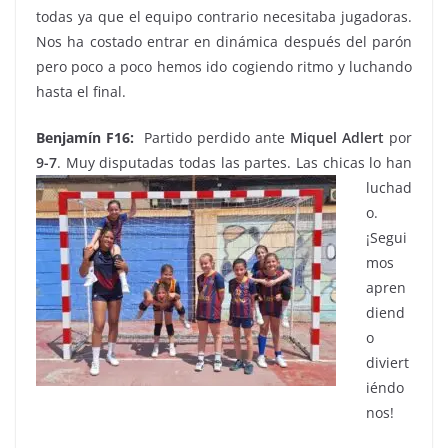
todas ya que el equipo contrario necesitaba jugadoras.
Nos ha costado entrar en dinámica después del parón
pero poco a poco hemos ido cogiendo ritmo y luchando
hasta el final.
Benjamín F16:
Partido perdido ante
Miquel Adlert
por
9-7
. Muy disputadas todas las partes.
Las chicas lo han
luchad
o.
¡Segui
mos
apren
diend
o
diviert
iéndo
nos!