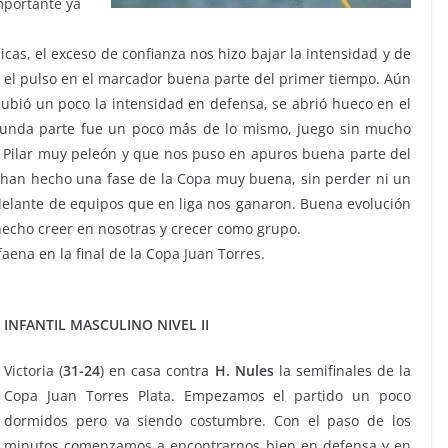
mportante ya
icas, el exceso de confianza nos hizo bajar la intensidad y de
 el pulso en el marcador buena parte del primer tiempo. Aún
subió un poco la intensidad en defensa, se abrió hueco en el
egunda parte fue un poco más de lo mismo, juego sin mucho
un Pilar muy peleón y que nos puso en apuros buena parte del
ue han hecho una fase de la Copa muy buena, sin perder ni un
elante de equipos que en liga nos ganaron. Buena evolución
hecho creer en nosotras y crecer como grupo.
aena en la final de la Copa Juan Torres.
INFANTIL MASCULINO NIVEL II
Victoria (
31-24
) en casa contra
H. Nules
la semifinales de la
Copa Juan Torres Plata. Empezamos el partido un poco
dormidos pero va siendo costumbre. Con el paso de los
minutos comenzamos a encontrarnos bien en defensa y en