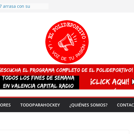
7 arrasa con su
: éxito en la primera
n más de 500
 en casa su pase a
del EuroHockey Sub-21
ategorías
ación, más talento y
así concluyen los
tivos TRICV 2025-2026
valenciano arrasa en el
 de España sub20
 CAMPEONA del mundo
 vez!
DORES
TODOPARAHOCKEY
¿QUIÉNES SOMOS?
CONTAC