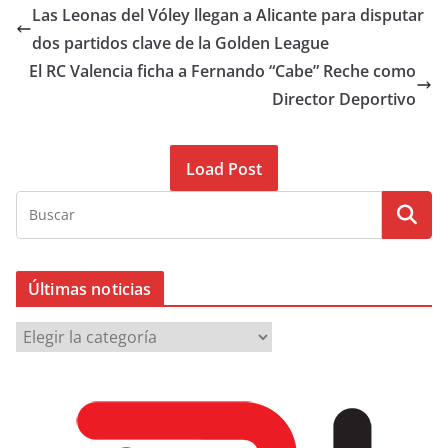
Las Leonas del Vóley llegan a Alicante para disputar
dos partidos clave de la Golden League
El RC Valencia ficha a Fernando “Cabe” Reche como
Director Deportivo
Load Post
Últimas noticias
Ú
l
t
i
m