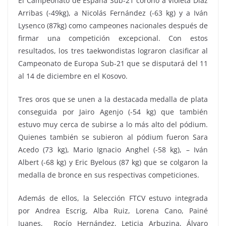
El Campeonato de España Sub-21 coronó a Violeta Díaz
Arribas (-49kg), a ⁠Nicolás Fernández (-63 kg) y a ⁠Iván
Lysenco (87kg) como campeones nacionales después de
firmar una competición excepcional. Con estos
resultados, los tres taekwondistas lograron clasificar al
Campeonato de Europa Sub-21 que se disputará del 11
al 14 de diciembre en el Kosovo.
Tres oros que se unen a la destacada medalla de plata
conseguida por ⁠Jairo Agenjo (-54 kg) que también
estuvo muy cerca de subirse a lo más alto del pódium.
Quienes también se subieron al pódium fueron ⁠Sara
Acedo (73 kg), ⁠Mario Ignacio Anghel (-58 kg), – ⁠Iván
Albert (-68 kg) y ⁠Eric Byelous (87 kg) que se colgaron la
medalla de bronce en sus respectivas competiciones.
Además de ellos, la Selección FTCV estuvo integrada
por Andrea Escrig, ⁠Alba Ruiz, ⁠Lorena Cano, ⁠Painé
Juanes, ⁠Rocío Hernández, ⁠Leticia Arbuzina, Álvaro