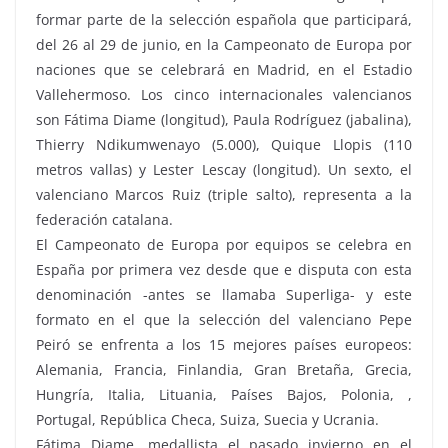
formar parte de la selección española que participará,
del 26 al 29 de junio, en la Campeonato de Europa por
naciones que se celebrará en Madrid, en el Estadio
Vallehermoso. Los cinco internacionales valencianos
son Fátima Diame (longitud), Paula Rodríguez (jabalina),
Thierry Ndikumwenayo (5.000), Quique Llopis (110
metros vallas) y Lester Lescay (longitud). Un sexto, el
valenciano Marcos Ruiz (triple salto), representa a la
federación catalana.
El Campeonato de Europa
por equipos se celebra
en
Españ
a
por primera vez desde que e disputa con esta
denominación -antes se llamaba Superliga- y este
formato en el que la selección del valenciano Pepe
Peiró se enfrenta a los 15 mejores pa
í
ses europeos:
Alemania, Francia, Finlandia, Gran Bretañ
a, Grecia,
Hungr
í
a, Italia, Lituania, Pa
í
ses Bajos, Polonia, ,
Portugal, Rep
ú
blica Checa, Suiza, Suecia y Ucrania.
Fátima Diame, medallista el pasado invierno en el