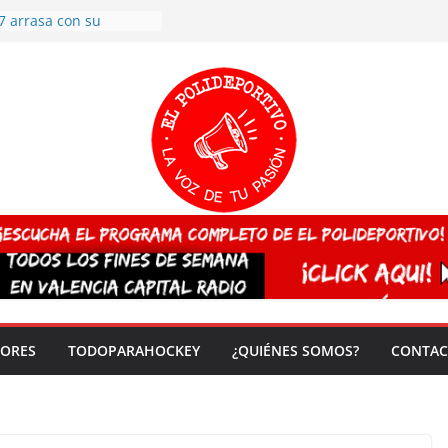
7 arrasa con su
: éxito en la primera
n más de 500
 en casa su pase a
del EuroHockey Sub-21
ategorías
ación, más talento y
así concluyen los
tivos TRICV 2025-2026
valenciano arrasa en el
 de España sub20
 CAMPEONA del mundo
 vez!
DORES
TODOPARAHOCKEY
¿QUIÉNES SOMOS?
CONTAC