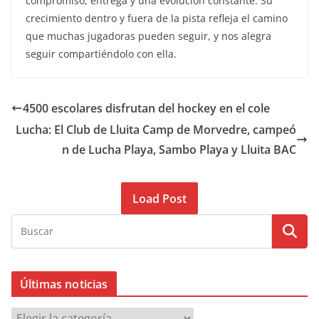
compromiso, entrega y una evolución constante. Su
crecimiento dentro y fuera de la pista refleja el camino
que muchas jugadoras pueden seguir, y nos alegra
seguir compartiéndolo con ella.
4500 escolares disfrutan del hockey en el cole
Lucha: El Club de Lluita Camp de Morvedre, campeó
n de Lucha Playa, Sambo Playa y Lluita BAC
Load Post
Últimas noticias
Ú