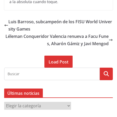
a la absoluta cuando toque.
Luis Barroso, subcampeón de los FISU World Univer
sity Games
Léleman Conqueridor Valencia renueva a Facu Fune
s, Aharón Gámiz y Javi Mengod
Load Post
Últimas noticias
Ú
l