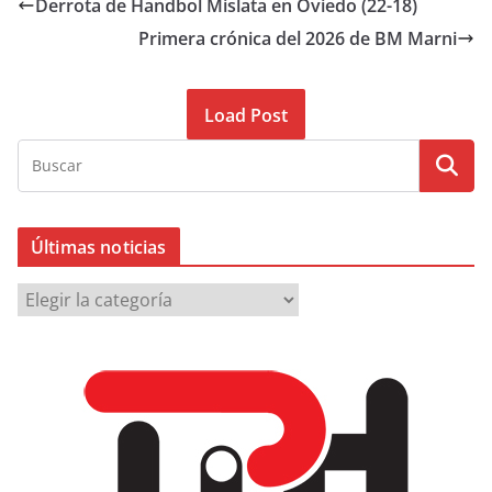
Derrota de Handbol Mislata en Oviedo (22-18)
Primera crónica del 2026 de BM Marni
Load Post
Últimas noticias
Ú
l
t
i
m
a
s
n