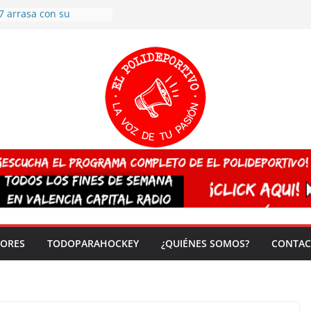
7 arrasa con su
: éxito en la primera
n más de 500
 en casa su pase a
del EuroHockey Sub-21
ategorías
ación, más talento y
así concluyen los
tivos TRICV 2025-2026
valenciano arrasa en el
 de España sub20
 CAMPEONA del mundo
 vez!
DORES
TODOPARAHOCKEY
¿QUIÉNES SOMOS?
CONTAC