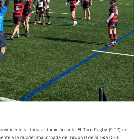
nvincente victoria a domicilio ante El Toro Rugby (9-27) en
ente a la duodécima jornada del Grupo B de la Liga DHB.