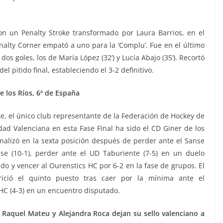
on un Penalty Stroke transformado por Laura Barrios, en el
enalty Corner empató a uno para la ‘Complu’. Fue en el último
 goles, los de María López (32’) y Lucía Abajo (35’). Recortó
l pitido final, estableciendo el 3-2 definitivo.
e los Ríos, 6º de España
te, el único club representante de la Federación de Hockey de
ad Valenciana en esta Fase Final ha sido el CD Giner de los
inalizó en la sexta posición después de perder ante el Sanse
se (10-1), perder ante el UD Taburiente (7-5) en un duelo
do y vencer al Ourenstics HC por 6-2 en la fase de grupos. El
rició el quinto puesto tras caer por la mínima ante el
HC (4-3) en un encuentro disputado.
, Raquel Mateu y Alejandra Roca dejan su sello valenciano a