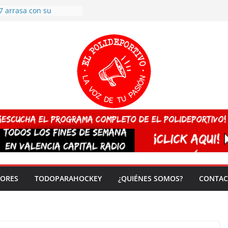
7 arrasa con su
: éxito en la primera
n más de 500
 en casa su pase a
del EuroHockey Sub-21
ategorías
ación, más talento y
así concluyen los
tivos TRICV 2025-2026
valenciano arrasa en el
 de España sub20
 CAMPEONA del mundo
 vez!
DORES
TODOPARAHOCKEY
¿QUIÉNES SOMOS?
CONTAC