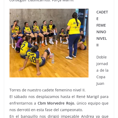
CADET
E
FEME
NINO
NIVEL
II
Doble
jornad
a de la
Copa
Juan
Torres de nuestro cadete femenino nivel II.
El sábado nos desplazamos hasta el René Marigil para
enfrentarnos a
Cbm Morvedre Rojo
, único equipo que
nos derrotó en esta fase del campeonato.
En el banquillo nos dirigió impecable Andrea ya que