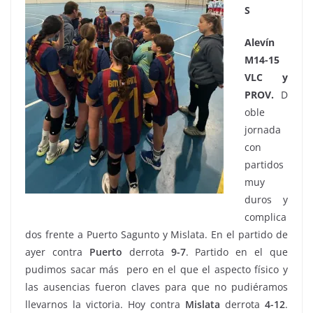
S
Alevín
M14-15
VLC y
PROV.
D
oble
jornada
con
partidos
muy
duros y
complica
dos frente a Puerto Sagunto y Mislata. En el partido de
ayer contra
Puerto
derrota
9-7
. Partido en el que
pudimos sacar más pero en el que el aspecto físico y
las ausencias fueron claves para que no pudiéramos
llevarnos la victoria. Hoy contra
Mislata
derrota
4-12
.