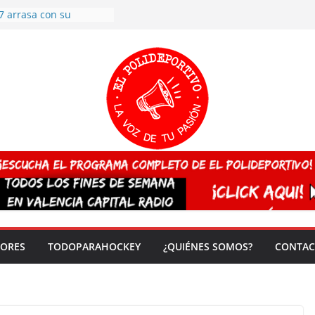
7 arrasa con su
: éxito en la primera
n más de 500
 en casa su pase a
del EuroHockey Sub-21
ategorías
ación, más talento y
así concluyen los
tivos TRICV 2025-2026
valenciano arrasa en el
 de España sub20
 CAMPEONA del mundo
 vez!
DORES
TODOPARAHOCKEY
¿QUIÉNES SOMOS?
CONTAC